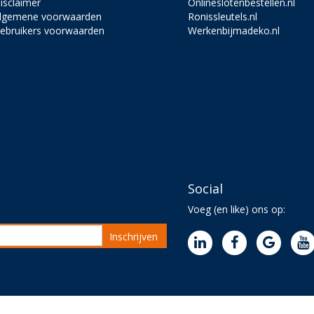
isclaimer
Onlineslotenbestellen.nl
lgemene voorwaarden
Ronissleutels.nl
ebruikers voorwaarden
Werkenbijmadeko.nl
Social
Voeg (en like) ons op:
Inschrijven