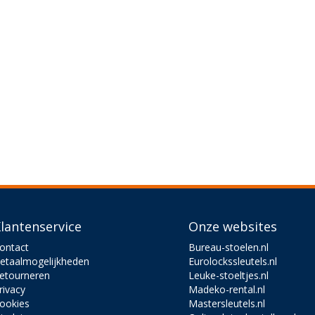
lantenservice
Onze websites
ontact
Bureau-stoelen.nl
etaalmogelijkheden
Eurolockssleutels.nl
etourneren
Leuke-stoeltjes.nl
rivacy
Madeko-rental.nl
ookies
Mastersleutels.nl