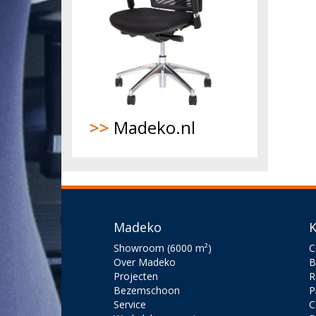
>>
Madeko.nl
Madeko
K
Showroom (6000 m²)
C
Over Madeko
B
Projecten
R
Bezemschoon
P
Service
C