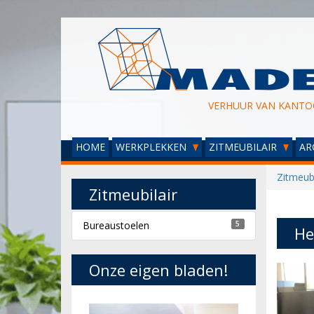
VERHUUR VAN KANTO
HOME
WERKPLEKKEN
ZITMEUBILAIR
AR
Zitmeubi
Zitmeubilair
Bureaustoelen
5
He
Onze eigen bladen!