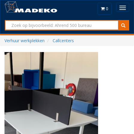
Toggl
0
navig
Verhuur werkplekken
Callcenters