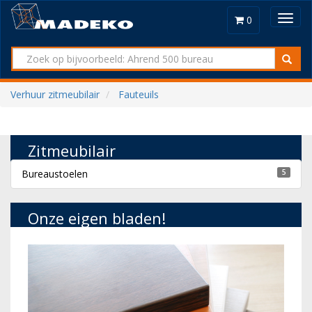
Toggl
0
navig
Verhuur zitmeubilair
Fauteuils
Zitmeubilair
Bureaustoelen
5
Onze eigen bladen!