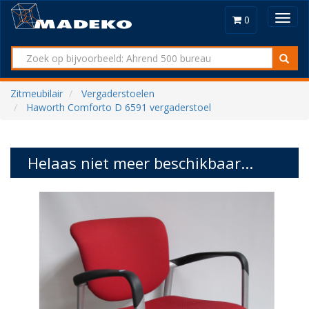
Toggl
0
navig
Zitmeubilair
Vergaderstoelen
Haworth Comforto D 6591 vergaderstoel
Helaas niet meer beschikbaar...