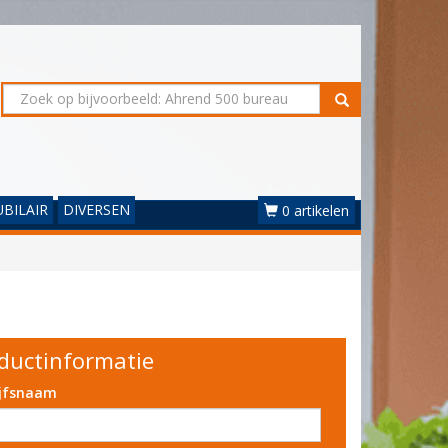
BILAIR
DIVERSEN
0 artikelen
ductinformatie
ijfsnaam