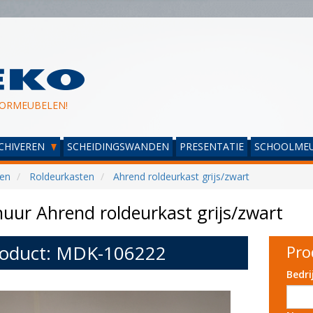
ORMEUBELEN!
CHIVEREN
SCHEIDINGSWANDEN
PRESENTATIE
SCHOOLMEU
ren
Roldeurkasten
Ahrend roldeurkast grijs/zwart
uur Ahrend roldeurkast grijs/zwart
oduct: MDK-106222
Pro
Bedr