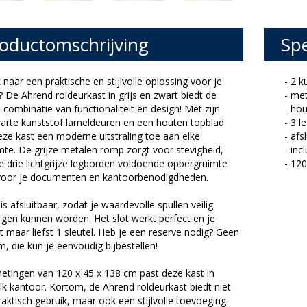
oductomschrijving
Spe
naar een praktische en stijlvolle oplossing voor je
- 2 
 De Ahrend roldeurkast in grijs en zwart biedt de
- met
 combinatie van functionaliteit en design! Met zijn
- ho
arte kunststof lameldeuren en een houten topblad
- 3 l
ze kast een moderne uitstraling toe aan elke
- afs
te. De grijze metalen romp zorgt voor stevigheid,
- inc
de drie lichtgrijze legborden voldoende opbergruimte
- 12
voor je documenten en kantoorbenodigdheden.
is afsluitbaar, zodat je waardevolle spullen veilig
gen kunnen worden. Het slot werkt perfect en je
 maar liefst 1 sleutel. Heb je een reserve nodig? Geen
, die kun je eenvoudig bijbestellen!
etingen van 120 x 45 x 138 cm past deze kast in
elk kantoor. Kortom, de Ahrend roldeurkast biedt niet
raktisch gebruik, maar ook een stijlvolle toevoeging