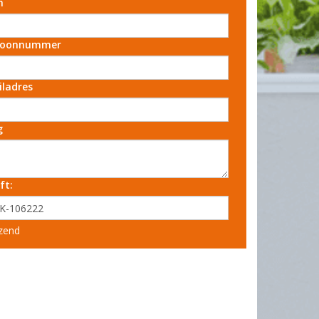
m
foonnummer
iladres
g
ft:
zend