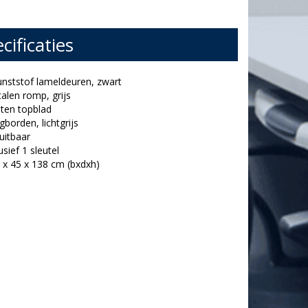
cificaties
kunststof lameldeuren, zwart
alen romp, grijs
uten topblad
egborden, lichtgrijs
luitbaar
lusief 1 sleutel
0 x 45 x 138 cm (bxdxh)