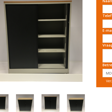
Naa
Tele
E-ma
Vraa
Betre
Ver