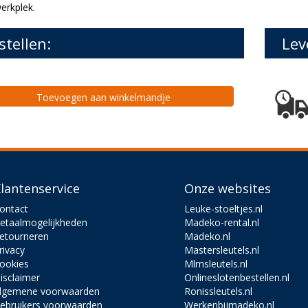
erkplek.
stellen:
Lev
Toevoegen aan winkelmandje
lantenservice
Onze websites
ontact
Leuke-stoeltjes.nl
etaalmogelijkheden
Madeko-rental.nl
etourneren
Madeko.nl
rivacy
Mastersleutels.nl
ookies
Mlmsleutels.nl
isclaimer
Onlineslotenbestellen.nl
lgemene voorwaarden
Ronissleutels.nl
ebruikers voorwaarden
Werkenbijmadeko.nl