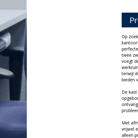
Pr
Op zoek 
kantoor?
perfecte
twee zw
voegt de
werkruim
terwijl 
bieden 
De kast 
opgebor
ontvangt
probleem
Met afm
vrijwel 
alleen p