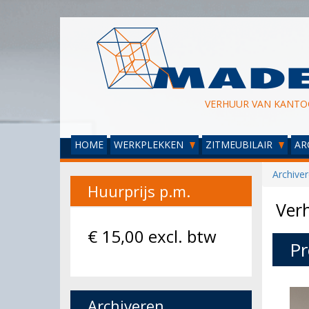
VERHUUR VAN KANTO
HOME
WERKPLEKKEN
ZITMEUBILAIR
AR
Archive
Huurprijs p.m.
Verh
€
15,00
excl. btw
Pr
Archiveren