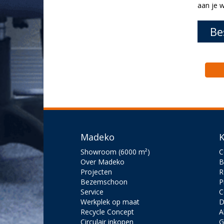
aan je w
Be
Madeko
K
Showroom (6000 m²)
C
Over Madeko
B
Projecten
R
Bezemschoon
P
Service
C
Werkplek op maat
D
Recycle Concept
A
Circulair inkopen
G