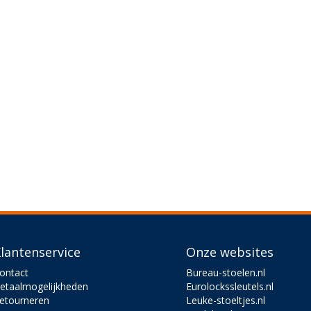
lantenservice
Onze websites
ontact
Bureau-stoelen.nl
etaalmogelijkheden
Eurolockssleutels.nl
etourneren
Leuke-stoeltjes.nl