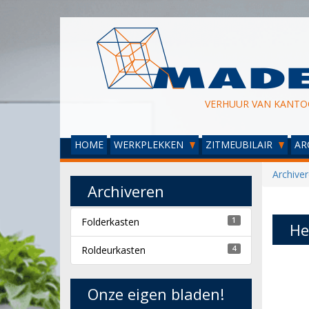
VERHUUR VAN KANTO
HOME
WERKPLEKKEN
ZITMEUBILAIR
AR
Archive
Archiveren
Folderkasten
1
He
Roldeurkasten
4
Onze eigen bladen!