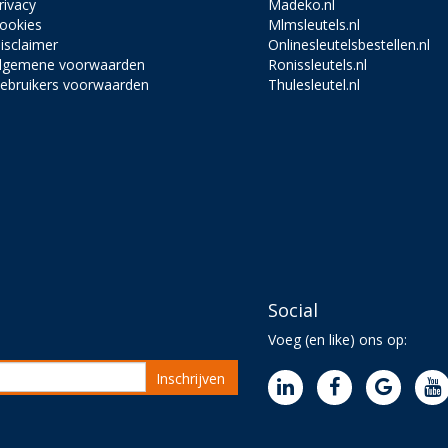
rivacy
Madeko.nl
ookies
Mlmsleutels.nl
isclaimer
Onlinesleutelsbestellen.nl
lgemene voorwaarden
Ronissleutels.nl
ebruikers voorwaarden
Thulesleutel.nl
Social
Voeg (en like) ons op:
Inschrijven