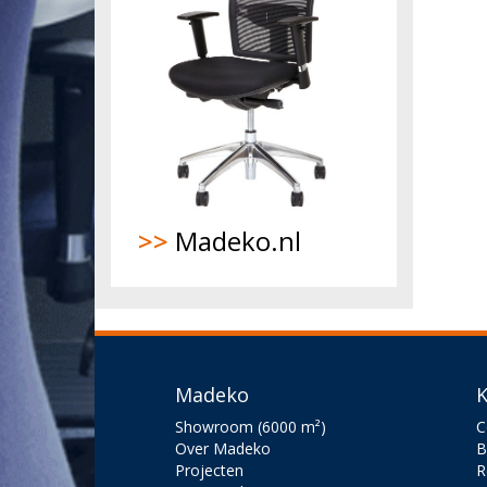
>>
Madeko.nl
Madeko
K
Showroom (6000 m²)
C
Over Madeko
B
Projecten
R