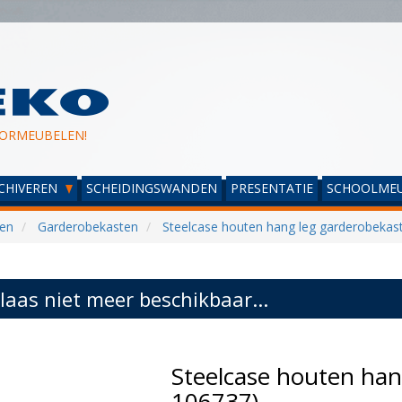
ORMEUBELEN!
CHIVEREN
SCHEIDINGSWANDEN
PRESENTATIE
SCHOOLMEU
ren
Garderobekasten
Steelcase houten hang leg garderobekas
laas niet meer beschikbaar...
Steelcase houten han
106737)