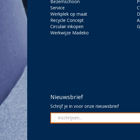
Bezemschoon
P
Service
C
Werkplek op maat
D
Recycle Concept
A
Circulair inkopen
G
Werkwijze Madeko
Nieuwsbrief
Schrijf je in voor onze nieuwsbrief