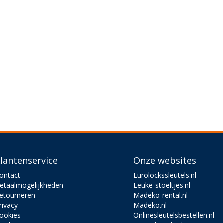
lantenservice
Onze websites
ontact
Eurolockssleutels.nl
etaalmogelijkheden
Leuke-stoeltjes.nl
etourneren
Madeko-rental.nl
rivacy
Madeko.nl
ookies
Onlinesleutelsbestellen.nl