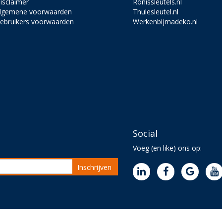
isclaimer
Ronissleutels.nl
lgemene voorwaarden
Thulesleutel.nl
ebruikers voorwaarden
Werkenbijmadeko.nl
Social
Voeg (en like) ons op:
Inschrijven