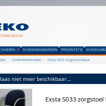
ORMEUBELEN!
CHIVEREN
SCHEIDINGSWANDEN
PRESENTATIE
SCHOOLMEU
lair
Conferentiestoelen
Exsta S033 zorgstoel blauw
laas niet meer beschikbaar...
Exsta S033 zorgstoe