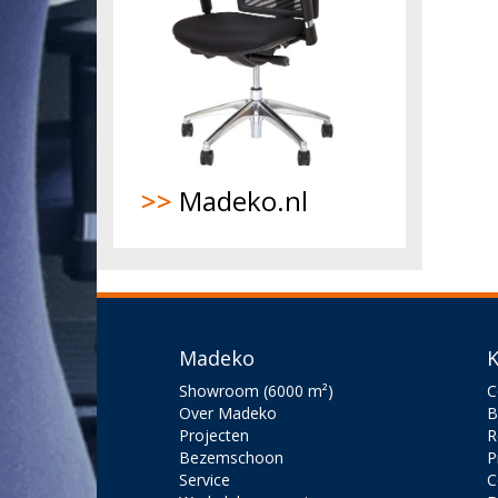
>>
Madeko.nl
Madeko
K
Showroom (6000 m²)
C
Over Madeko
B
Projecten
R
Bezemschoon
P
Service
C