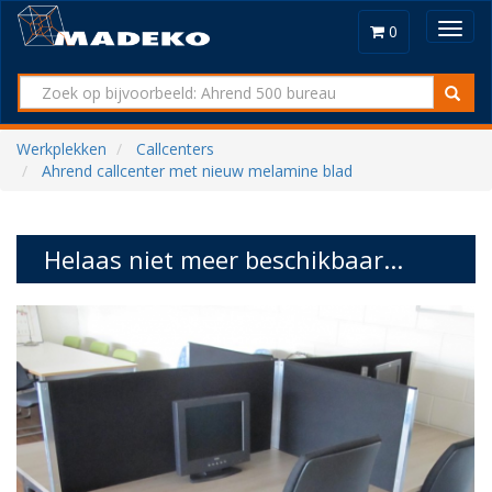
Toggl
0
navig
Werkplekken
Callcenters
Ahrend callcenter met nieuw melamine blad
Helaas niet meer beschikbaar...