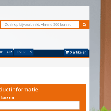
BILAIR
DIVERSEN
0 artikelen
ductinformatie
ijfsnaam