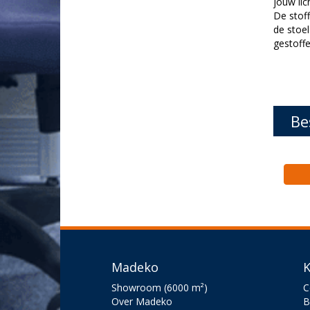
jouw li
De stoff
de stoe
gestoffe
Be
Madeko
K
Showroom (6000 m²)
C
Over Madeko
B