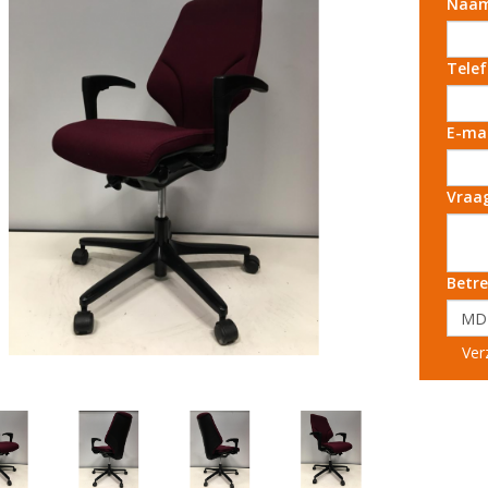
Naa
Tele
E-ma
Vraa
Betre
Ver