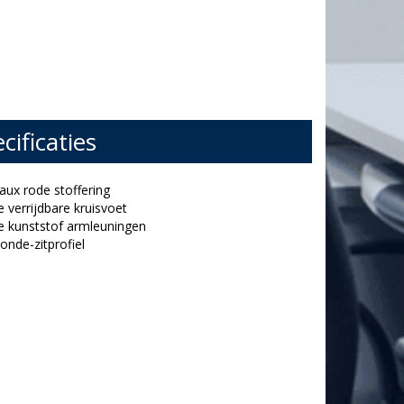
cificaties
aux rode stoffering
e verrijdbare kruisvoet
e kunststof armleuningen
onde-zitprofiel