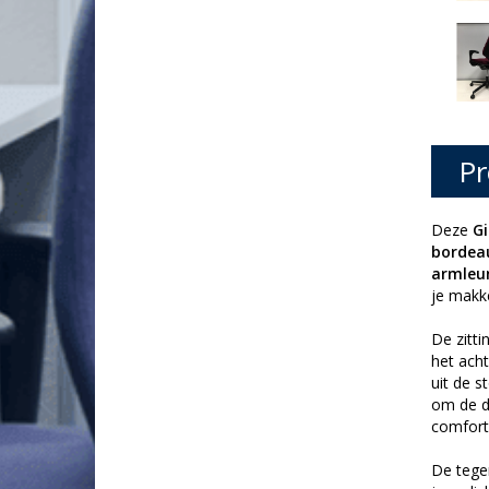
Pr
Deze
Gi
bordea
armleu
je makke
De zitt
het ach
uit de s
om de dr
comforta
De tegen