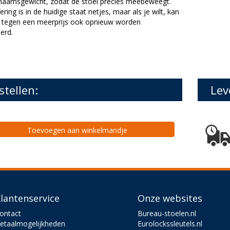
chaamsgewicht, zodat de stoel precies meebeweegt.
ering is in de huidige staat netjes, maar als je wilt, kan
l tegen een meerprijs ook opnieuw worden
erd.
stellen:
Lev
Toevoegen aan winkelmandje
lantenservice
Onze websites
ontact
Bureau-stoelen.nl
etaalmogelijkheden
Eurolockssleutels.nl