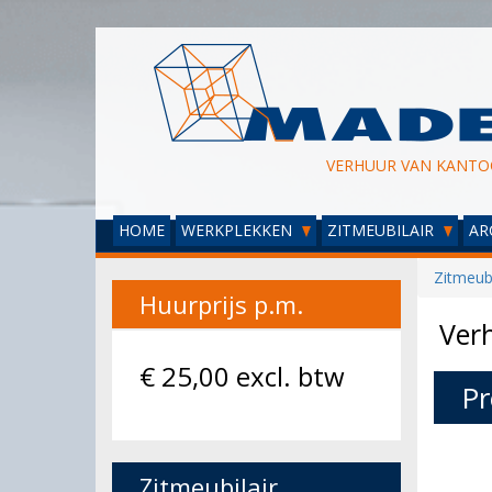
VERHUUR VAN KANTO
HOME
WERKPLEKKEN
ZITMEUBILAIR
AR
Zitmeubi
Huurprijs p.m.
Verh
€
25,00
excl. btw
Pr
Zitmeubilair