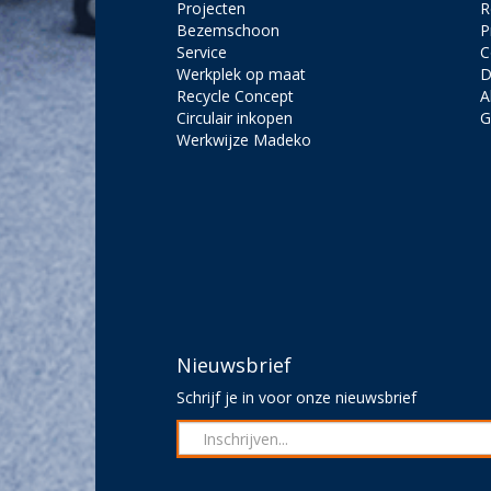
Projecten
R
Bezemschoon
P
Service
C
Werkplek op maat
D
Recycle Concept
A
Circulair inkopen
G
Werkwijze Madeko
Nieuwsbrief
Schrijf je in voor onze nieuwsbrief