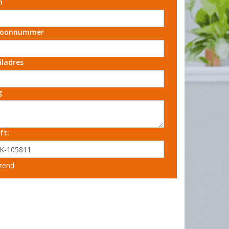
m
foonnummer
iladres
g
ft:
zend