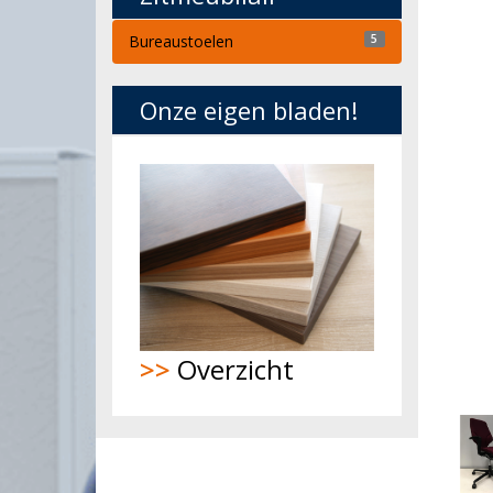
Bureaustoelen
5
Onze eigen bladen!
>>
Overzicht