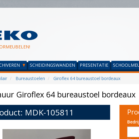
ORMEUBELEN!
CHIVEREN
SCHEIDINGSWANDEN
PRESENTATIE
SCHOOLMEU
lair
Bureaustoelen
Giroflex 64 bureaustoel bordeaux
uur Giroflex 64 bureaustoel bordeaux
oduct: MDK-105811
Pro
Bedr