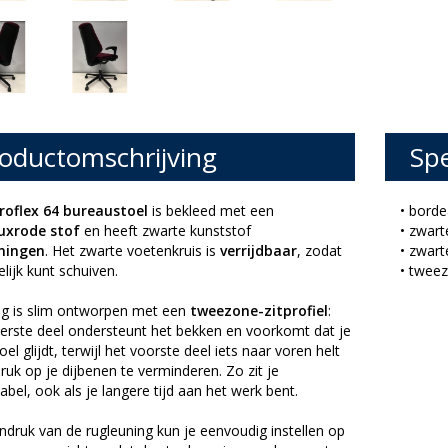
oductomschrijving
Spe
roflex 64 bureaustoel
is bekleed met een
• borde
uxrode stof
en heeft zwarte kunststof
• zwart
ningen
. Het zwarte voetenkruis is
verrijdbaar
, zodat
• zwart
lijk kunt schuiven.
• tweez
ing is slim ontworpen met een
tweezone-zitprofiel
:
terste deel ondersteunt het bekken en voorkomt dat je
toel glijdt, terwijl het voorste deel iets naar voren helt
uk op je dijbenen te verminderen. Zo zit je
bel, ook als je langere tijd aan het werk bent.
druk van de rugleuning kun je eenvoudig instellen op