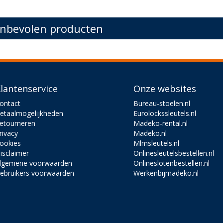
nbevolen producten
lantenservice
Onze websites
ontact
Bureau-stoelen.nl
etaalmogelijkheden
Eurolockssleutels.nl
etourneren
Madeko-rental.nl
rivacy
Madeko.nl
ookies
Mlmsleutels.nl
isclaimer
Onlinesleutelsbestellen.nl
lgemene voorwaarden
Onlineslotenbestellen.nl
ebruikers voorwaarden
Werkenbijmadeko.nl