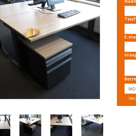
Naa
Tele
E-ma
Vraa
Betre
Ver