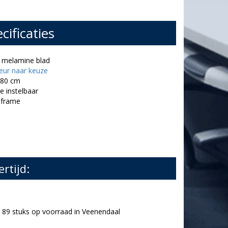
cificaties
w melamine blad
leur naar keuze
 80 cm
e instelbaar
 frame
ertijd:
89 stuks op voorraad in Veenendaal