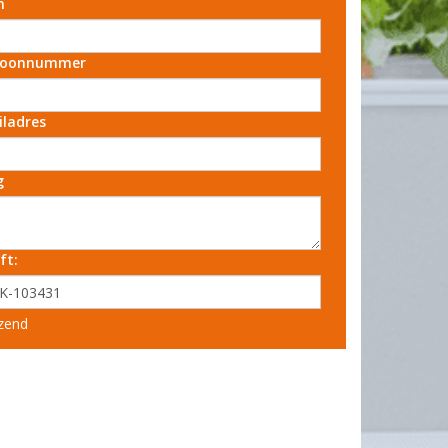
m
foonnummer
iladres
g
ft:
zend