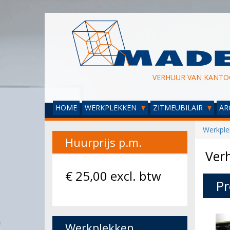
VERHUUR VAN KANTO
HOME
WERKPLEKKEN
ZITMEUBILAIR
AR
Werkple
Huurprijs p.m.
Ver
€
25,00
excl. btw
Pr
Werkplekken