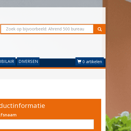
BILAIR
DIVERSEN
0 artikelen
ductinformatie
ijfsnaam