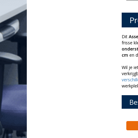
Pr
Dit
Ass
frisse k
onderst
cm
en 
Wil je i
verkrijg
verschil
werkplek
Be