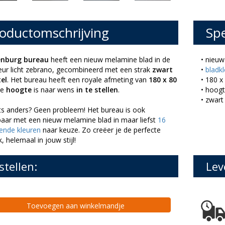
oductomschrijving
Spe
enburg bureau
heeft een nieuw melamine blad in de
• nieu
leur licht zebrano, gecombineerd met een strak
zwart
•
bladk
el
. Het bureau heeft een royale afmeting van
180 x 80
• 180 x
de
hoogte
is naar wens
in te stellen
.
• hoogt
• zwart
ets anders? Geen probleem! Het bureau is ook
baar met een nieuw melamine blad in maar liefst
16
lende kleuren
naar keuze. Zo creëer je de perfecte
, helemaal in jouw stijl!
stellen:
Lev
Toevoegen aan winkelmandje