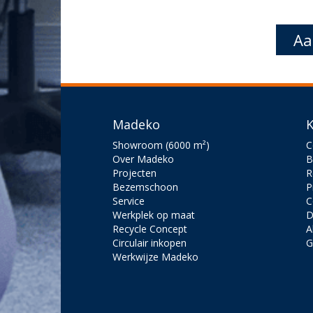
Aa
Madeko
K
Showroom (6000 m²)
C
Over Madeko
B
Projecten
R
Bezemschoon
P
Service
C
Werkplek op maat
D
Recycle Concept
A
Circulair inkopen
G
Werkwijze Madeko